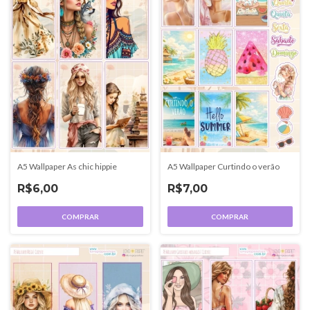
A5 Wallpaper As chic hippie
A5 Wallpaper Curtindo o verão
R$6,00
R$7,00
COMPRAR
COMPRAR