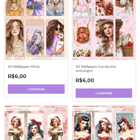
A5 Wallpaper Mista
A5 Wallpaper Garota dos
morangos
R$6,00
R$6,00
COMPRAR
COMPRAR