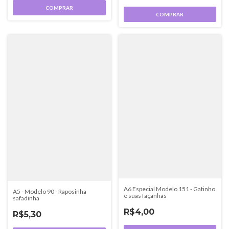
COMPRAR
COMPRAR
A6 Especial Modelo 151 - Gatinho
A5 - Modelo 90 - Raposinha
e suas façanhas
safadinha
R$4,00
R$5,30