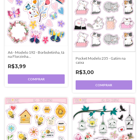
A6 - Modelo 192 - Borboletinha, tá
na Florzinha...
Pocket Modelo 235 - Gatim na
caixa
R$3,99
R$3,00
COMPRAR
COMPRAR