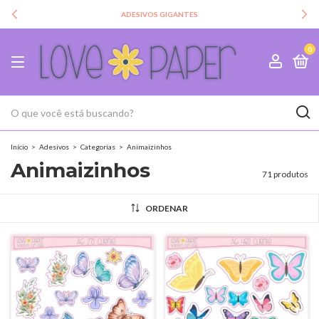
ADESIVOS GIGANTES
0
Início
>
Adesivos
>
Categorias
>
Animaizinhos
Animaizinhos
71 produtos
ORDENAR