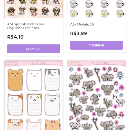
A6 Especial Modelo 249 -
A6 - Modelo 58
Doguinhos estilosos
R$3,99
R$4,10
COMPRAR
COMPRAR