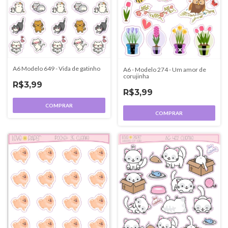
A6 Modelo 649 - Vida de gatinho
A6 - Modelo 274 - Um amor de
corujinha
R$3,99
R$3,99
COMPRAR
COMPRAR