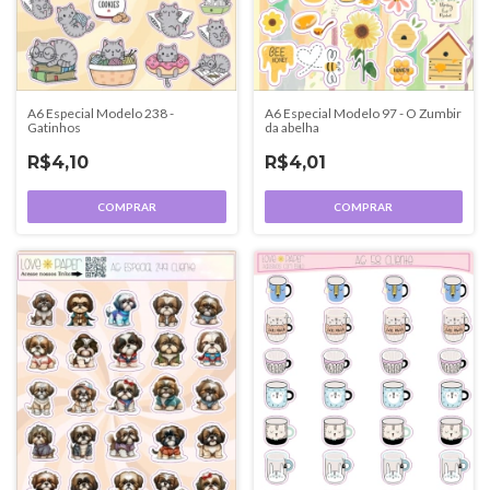
A6 Especial Modelo 97 - O Zumbir
A6 Especial Modelo 238 -
da abelha
Gatinhos
R$4,01
R$4,10
COMPRAR
COMPRAR