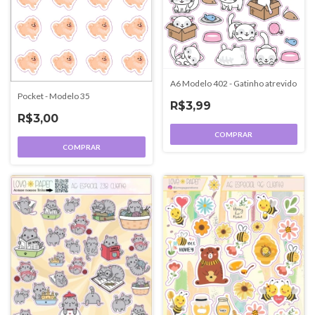
A6 Modelo 402 - Gatinho atrevido
Pocket - Modelo 35
R$3,99
R$3,00
COMPRAR
COMPRAR