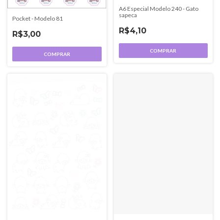
A6 Especial Modelo 240 - Gato
sapeca
Pocket - Modelo 81
R$4,10
R$3,00
COMPRAR
COMPRAR