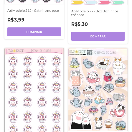
A6 Modelo 515 - Gatinho no pote
A5 Modelo 77 - Box Bichinhos
fofinhos
R$3,99
R$5,30
COMPRAR
COMPRAR