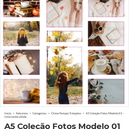
Início
>
Adesivos
>
Categorias
>
Clima-Tempo/ Estações
>
A5 Coleção Fotos Modelo 01 -
Uma tarde cálida
A5 Coleção Fotos Modelo 01