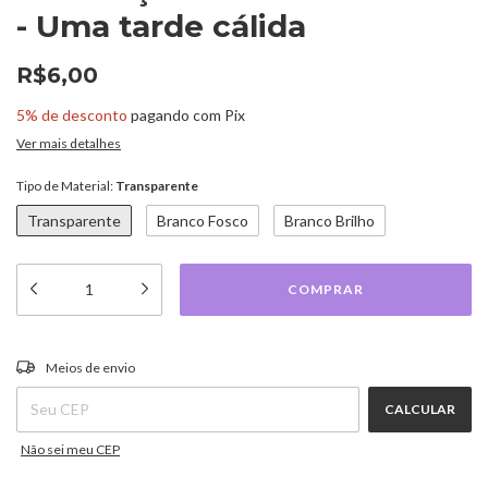
- Uma tarde cálida
R$6,00
5% de desconto
pagando com Pix
Ver mais detalhes
Tipo de Material:
Transparente
Transparente
Branco Fosco
Branco Brilho
ALTERAR CEP
Entregas para o CEP:
Meios de envio
CALCULAR
Não sei meu CEP