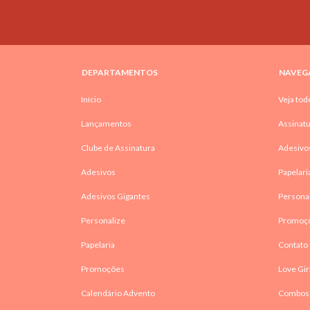
DEPARTAMENTOS
NAVEG
Início
Veja tod
Lançamentos
Assinatu
Clube de Assinatura
Adesivo
Adesivos
Papelari
Adesivos Gigantes
Persona
Personalize
Promoç
Papelaria
Contato
Promoções
Love Gir
Calendário Advento
Combos