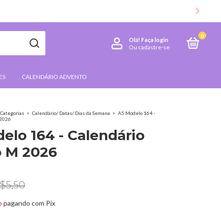
0
Olá!
Faça login
Ou cadastre-se
ES
CALENDÁRIO ADVENTO
Categorias
>
Calendário/ Datas/ Dias da Semana
>
A5 Modelo 164 -
 2026
elo 164 - Calendário
o M 2026
$5,50
o
pagando com Pix