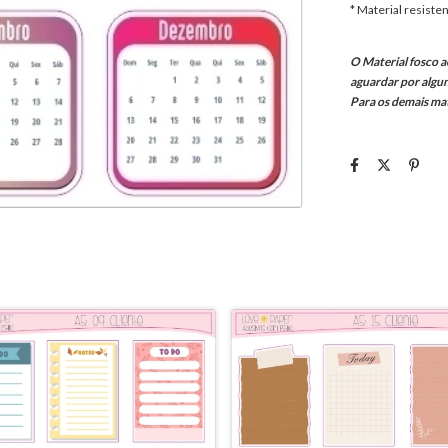
* Material resisten
O Material fosco ac
aguardar por algu
Para os demais ma