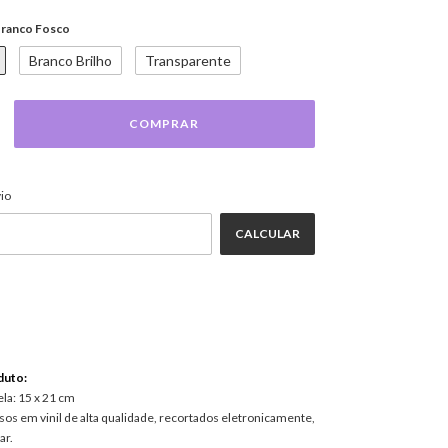
ranco Fosco
Branco Brilho
Transparente
ALTERAR CEP
EP:
io
CALCULAR
duto:
la: 15 x 21 cm
os em vinil de alta qualidade, recortados eletronicamente,
ar.