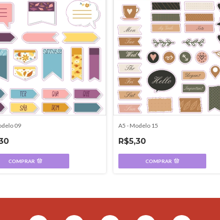
A5 - Modelo 15
odelo 09
R$5,30
30
COMPRAR
COMPRAR