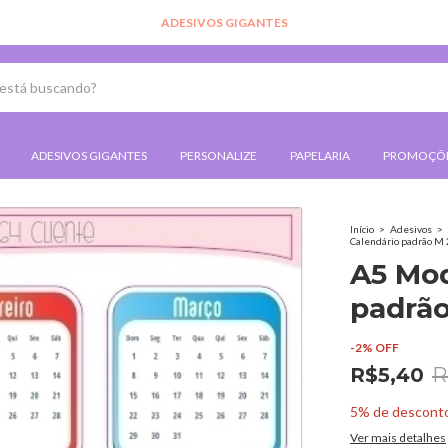
ADESIVOS GIGANTES
ADESIVOS GIGANTES
PERSONALIZE
PAPELARIA
PROMOÇÕ
Início
>
Adesivos
>
Calendário padrão M
A5 Mod
padrã
-
2
%
OFF
R$5,40
R
5% de descont
Ver mais detalhes