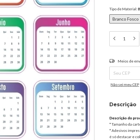
Tipo de Material:
B
Branco Fosco
Entregas para o C
Meios de env
Não sei meu CEP
Descrição
Descrição do pro
* Tamanho da carte
* Adesivos impress
é só destacar e col