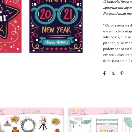
O Material fosco ac
aguardar por algu
Para os demais ma
* Os adesivos dest
esse modelo adapt
adicionais, que se
planner, ou as me
podem ser passad
em até 2 dias úte
de largura por 4,2 