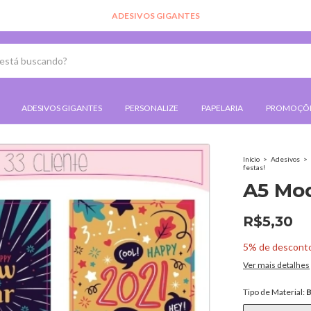
ADESIVOS GIGANTES
ADESIVOS GIGANTES
PERSONALIZE
PAPELARIA
PROMOÇÕ
Início
>
Adesivos
>
festas!
A5 Mod
R$5,30
5% de descont
Ver mais detalhes
Tipo de Material:
B