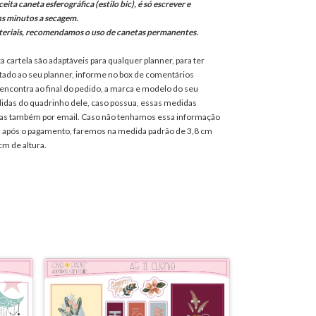
eita caneta esferográfica (estilo bic), é só escrever e
ns minutos a secagem.
teriais, recomendamos o uso de canetas permanentes.
a cartela são adaptáveis para qualquer planner, para ter
ado ao seu planner, informe no box de comentários
 encontra ao final do pedido, a marca e modelo do seu
didas do quadrinho dele, caso possua, essas medidas
as também por email. Caso não tenhamos essa informação
is após o pagamento, faremos na medida padrão de 3,8 cm
cm de altura.