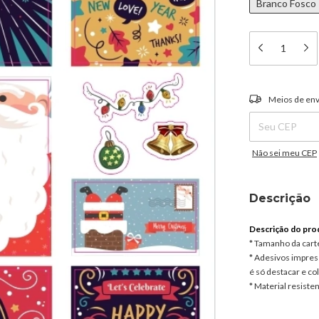
Branco Fosco
Entregas para o C
Meios de env
Não sei meu CEP
Descrição
Descrição do pro
* Tamanho da carte
* Adesivos impress
é só destacar e col
* Material resisten