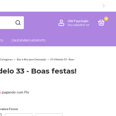
0
Olá!
Faça login
Ou cadastre-se
ES
CALENDÁRIO ADVENTO
Categorias
>
Box e Box para Decoração
>
A5 Modelo 33 - Boas
elo 33 - Boas festas!
o
pagando com Pix
ranco Fosco