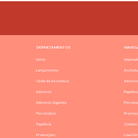
DEPARTAMENTOS
NAVEG
Início
Veja tod
Lançamentos
Assinatu
Clube de Assinatura
Adesivo
Adesivos
Papelari
Adesivos Gigantes
Persona
Personalize
Promoç
Papelaria
Contato
Promoções
Love Gir