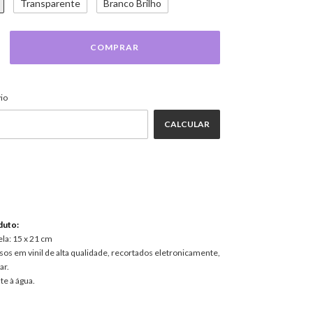
Transparente
Branco Brilho
ALTERAR CEP
EP:
io
CALCULAR
duto:
la: 15 x 21 cm
os em vinil de alta qualidade, recortados eletronicamente,
ar.
te à água.