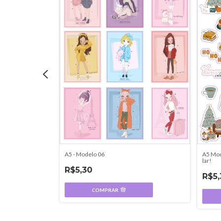
s
A5 Mod
A5 - Modelo 06
lar!
R$5,30
R$5,
COMPRAR