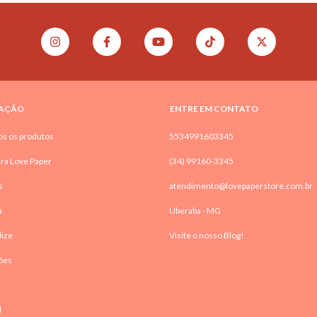
AÇÃO
ENTRE EM CONTATO
os os produtos
5534991603345
ra Love Paper
(34) 99160-3345
s
atendimento@lovepaperstore.com.br
a
Uberaba - MG
lize
Visite o nosso Blog!
ões
l