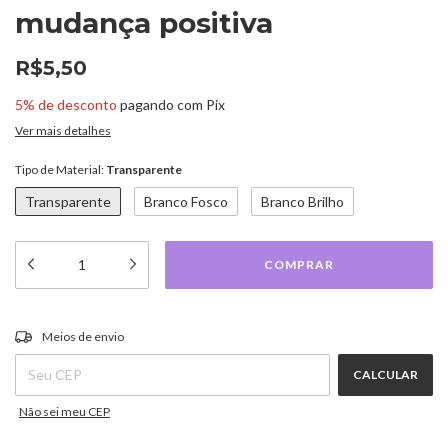
mudança positiva
R$5,50
5% de desconto
pagando com Pix
Ver mais detalhes
Tipo de Material:
Transparente
Transparente
Branco Fosco
Branco Brilho
ALTERAR CEP
Entregas para o CEP:
Meios de envio
CALCULAR
Não sei meu CEP