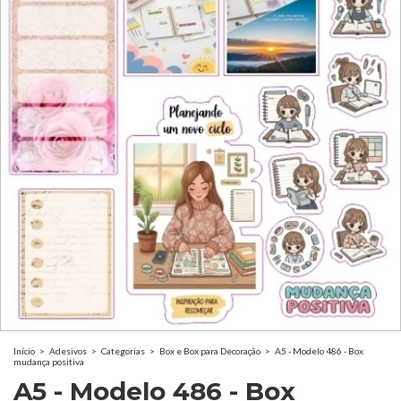
Início
>
Adesivos
>
Categorias
>
Box e Box para Decoração
>
A5 - Modelo 486 - Box
mudança positiva
A5 - Modelo 486 - Box