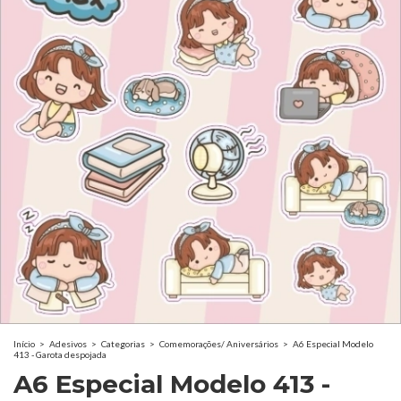
Início
>
Adesivos
>
Categorias
>
Comemorações/ Aniversários
>
A6 Especial Modelo
413 - Garota despojada
A6 Especial Modelo 413 -