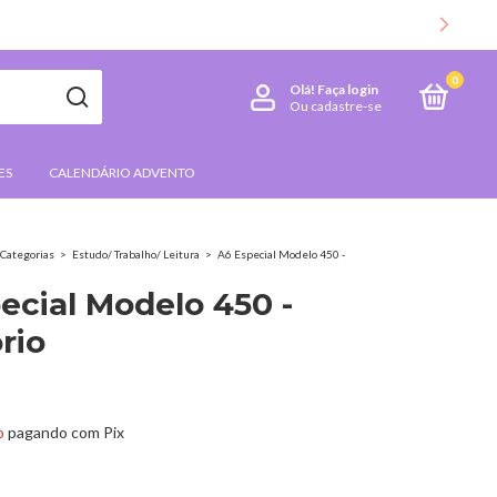
CLIQUE AQUI E CONFIRA AS NOVIDA
0
Olá!
Faça login
Ou cadastre-se
ES
CALENDÁRIO ADVENTO
Categorias
>
Estudo/ Trabalho/ Leitura
>
A6 Especial Modelo 450 -
ecial Modelo 450 -
rio
o
pagando com Pix