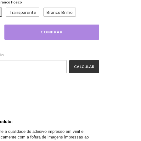
ranco Fosco
Transparente
Branco Brilho
ALTERAR CEP
EP:
io
CALCULAR
oduto: 
ne a qualidade do adesivo impresso em vinil e 
nicamente com a fofura de imagens impressas ao 