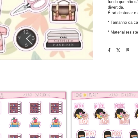
fundo que não sã
divertida. 
É só destacar e 
* Tamanho da car
* Material resist