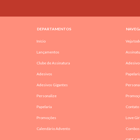
DEPARTAMENTOS
NAVEG
Início
Veja tod
Lançamentos
Assinatu
Clube de Assinatura
Adesivo
Adesivos
Papelari
Adesivos Gigantes
Persona
Personalize
Promoç
Papelaria
Contato
Promoções
Love Gir
Calendário Advento
Combos
GIFT CA