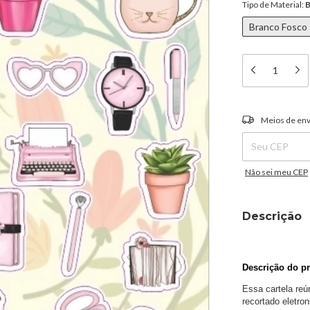
Tipo de Material:
B
Branco Fosco
Entregas para o C
Meios de env
Não sei meu CEP
Descrição
Descrição do pr
Essa cartela reú
recortado eletro