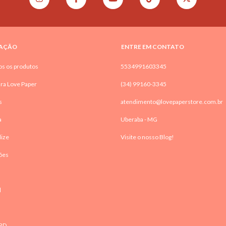
AÇÃO
ENTRE EM CONTATO
os os produtos
5534991603345
ra Love Paper
(34) 99160-3345
s
atendimento@lovepaperstore.com.br
a
Uberaba - MG
lize
Visite o nosso Blog!
ões
l
RD