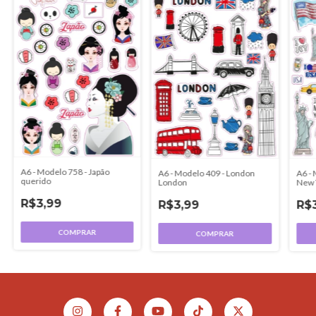
A6 - Modelo 758 - Japão
A6 - Modelo 409 - London
A6 - 
querido
London
New 
R$3,99
R$3,99
R$
COMPRAR
COMPRAR