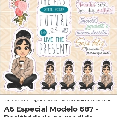
Início
>
Adesivos
>
Categorias
>
A6 Especial Modelo 687 - Positividade na medida certa
A6 Especial Modelo 687 -