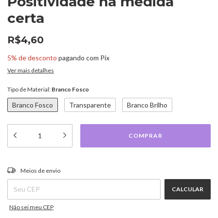
Positividade na medida
certa
R$4,60
5% de desconto
pagando com Pix
Ver mais detalhes
Tipo de Material:
Branco Fosco
Branco Fosco
Transparente
Branco Brilho
ALTERAR CEP
Entregas para o CEP:
Meios de envio
CALCULAR
Não sei meu CEP