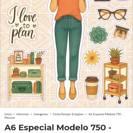
Início
>
Adesivos
>
Categorias
>
Clima-Tempo/ Estações
>
A6 Especial Modelo 750 -
Planner
A6 Especial Modelo 750 -