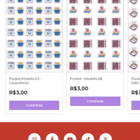
Pocket Modelo 01 -
Pocket - Modelo 08
Pock
Lavanderia!
leite
R$3,00
R$3,00
R$
COMPRAR
COMPRAR