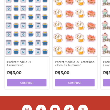
Pocket Modelo 01 -
Pocket Modelo 05 - Cafézinho
Pock
Lavanderia!
e Donuts, hummm!
Cake
R$3,00
R$3,00
R$
COMPRAR
COMPRAR