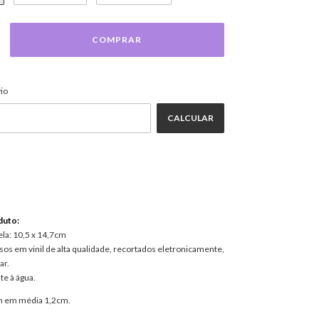
ALTERAR CEP
EP:
io
CALCULAR
duto:
ela: 10,5 x 14,7cm
os em vinil de alta qualidade, recortados eletronicamente,
ar.
te à água.
em em média 1,2cm.