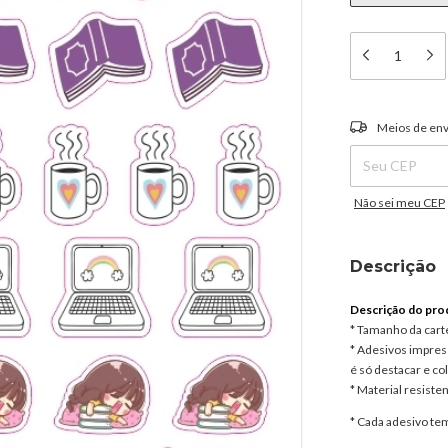
Entregas para o C
Meios de env
Não sei meu CEP
Descrição
Descrição do pro
* Tamanho da cart
* Adesivos impress
é só destacar e col
* Material resisten
* Cada adesivo t