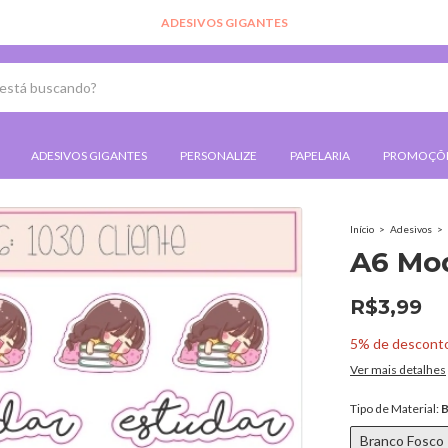
CLIQUE AQUI
ADESIVOS GIGANTES
PERSONALIZE
PAPELARIA
PROMOÇÕ
Início
>
Adesivos
>
A6 Mod
R$3,99
5% de descont
Ver mais detalhes
Tipo de Material:
B
Branco Fosco