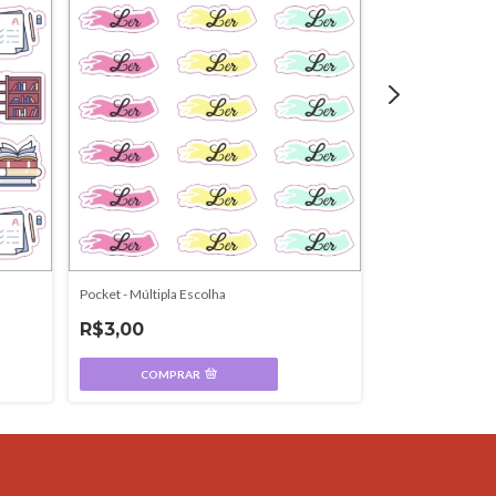
A6 - Modelo 10
Pocket - Múltipla Escolha
R$3,99
R$3,00
COMPR
COMPRAR