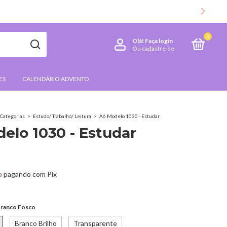
 E CONFIRA AS NOVIDADES
0
Olá!
Faça login
Ou cadastre-se
ES
CALENDÁRIO ADVENTO
Categorias
>
Estudo/ Trabalho/ Leitura
>
A6 Modelo 1030 - Estudar
elo 1030 - Estudar
o
pagando com Pix
ranco Fosco
Branco Brilho
Transparente