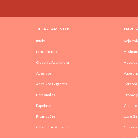
DEPARTAMENTOS
NAVEG
Início
Veja tod
Lançamentos
Assinatu
Clube de Assinatura
Adesivo
Adesivos
Papelari
Adesivos Gigantes
Persona
Personalize
Promoç
Papelaria
Contato
Promoções
Love Gir
Calendário Advento
Combos
GIFT CA