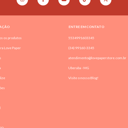
AÇÃO
ENTRE EM CONTATO
os os produtos
5534991603345
ra Love Paper
(34) 99160-3345
s
atendimento@lovepaperstore.com.br
a
Uberaba - MG
lize
Visite o nosso Blog!
ões
l
RD