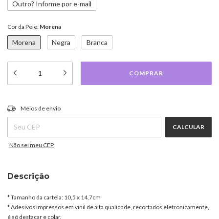
Outro? Informe por e-mail
Cor da Pele:
Morena
Morena
Negra
Branca
ALTERAR CEP
Entregas para o CEP:
Meios de envio
CALCULAR
Não sei meu CEP
Descrição
* Tamanho da cartela: 10,5 x 14,7cm
* Adesivos impressos em vinil de alta qualidade, recortados eletronicamente,
é só destacar e colar.