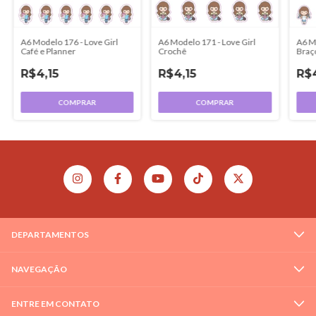
A6 Modelo 176 - Love Girl
A6 Modelo 171 - Love Girl
A6 Mo
Café e Planner
Crochê
Braç
R$4,15
R$4,15
R$4
COMPRAR
COMPRAR
DEPARTAMENTOS
NAVEGAÇÃO
ENTRE EM CONTATO