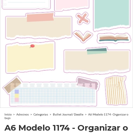
Início
>
Adesivos
>
Categorias
>
Bullet Journal/ Doodle
>
A6 Modelo 1174 - Organizar o
bujo
A6 Modelo 1174 - Organizar o