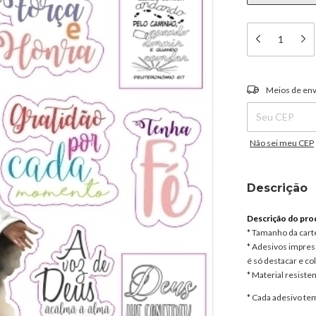
Entregas para o C
Meios de env
Não sei meu CEP
Descrição
Descrição do pro
* Tamanho da cart
* Adesivos impress
é só destacar e col
* Material resisten
* Cada adesivo t