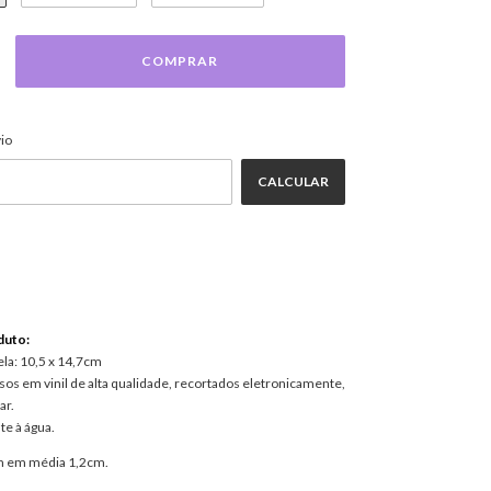
ALTERAR CEP
EP:
io
CALCULAR
duto:
ela: 10,5 x 14,7cm
os em vinil de alta qualidade, recortados eletronicamente,
ar.
te à água.
em em média 1,2cm.