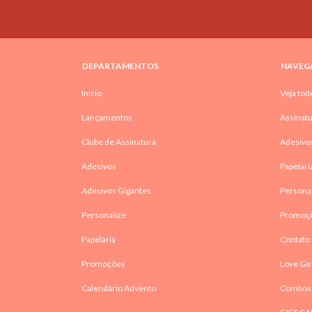
DEPARTAMENTOS
NAVEG
Início
Veja tod
Lançamentos
Assinatu
Clube de Assinatura
Adesivo
Adesivos
Papelari
Adesivos Gigantes
Persona
Personalize
Promoç
Papelaria
Contato
Promoções
Love Gir
Calendário Advento
Combos