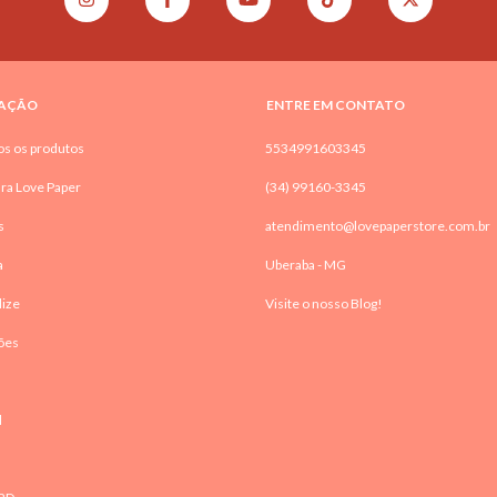
AÇÃO
ENTRE EM CONTATO
os os produtos
5534991603345
ra Love Paper
(34) 99160-3345
s
atendimento@lovepaperstore.com.br
a
Uberaba - MG
lize
Visite o nosso Blog!
ões
l