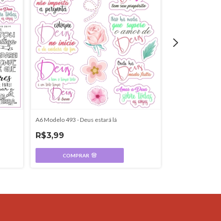
A6 Modelo 493 - Deus estará lá
A6 - Modelo 276 -
R$3,99
R$3,99
COMPRAR
COMPR