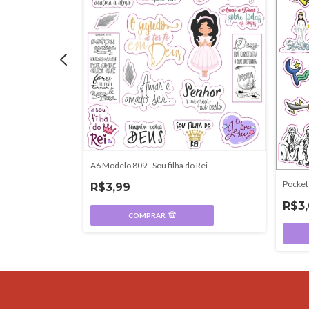
A6 Modelo 809 - Sou filha do Rei
ha do Rei
Pocket
R$3,99
R$3
COMPRAR