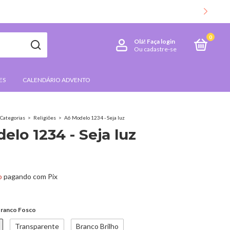
0
Olá!
Faça login
Ou cadastre-se
ES
CALENDÁRIO ADVENTO
Categorias
>
Religiões
>
A6 Modelo 1234 - Seja luz
elo 1234 - Seja luz
o
pagando com Pix
ranco Fosco
Transparente
Branco Brilho