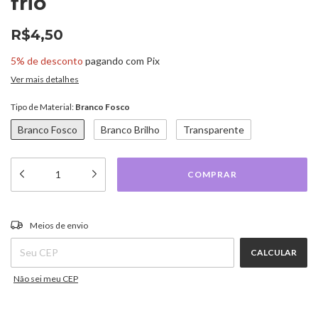
frio
R$4,50
5% de desconto
pagando com Pix
Ver mais detalhes
Tipo de Material:
Branco Fosco
Branco Fosco
Branco Brilho
Transparente
ALTERAR CEP
Entregas para o CEP:
Meios de envio
CALCULAR
Não sei meu CEP