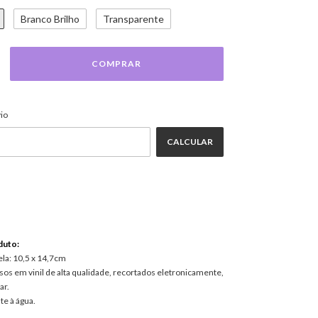
Branco Brilho
Transparente
ALTERAR CEP
EP:
io
CALCULAR
duto:
ela: 10,5 x 14,7cm
os em vinil de alta qualidade, recortados eletronicamente,
ar.
te à água.