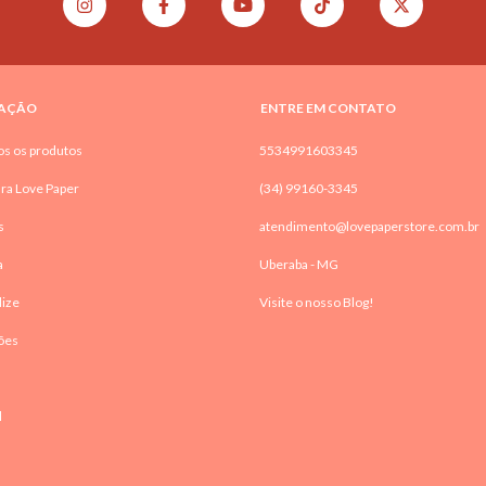
AÇÃO
ENTRE EM CONTATO
os os produtos
5534991603345
ra Love Paper
(34) 99160-3345
s
atendimento@lovepaperstore.com.br
a
Uberaba - MG
lize
Visite o nosso Blog!
ões
l