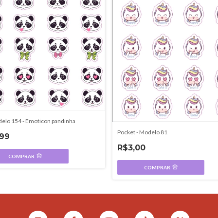
elo 154 - Emoticon pandinha
Pocket - Modelo 81
,99
R$3,00
COMPRAR
COMPRAR