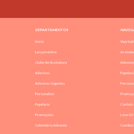
DEPARTAMENTOS
NAVEG
Início
Veja tod
Lançamentos
Assinatu
Clube de Assinatura
Adesivo
Adesivos
Papelari
Adesivos Gigantes
Persona
Personalize
Promoç
Papelaria
Contato
Promoções
Love Gir
Calendário Advento
Combos