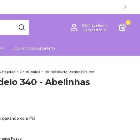
0
Olá!
Faça login
Ou cadastre-se
ES
CALENDÁRIO ADVENTO
Categorias
>
Animaizinhos
>
A6 Modelo 340 - Abelinhas felizes
elo 340 - Abelinhas
o
pagando com Pix
ranco Fosco