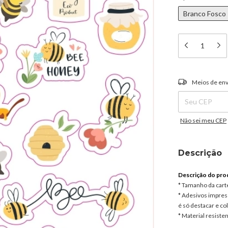
Branco Fosco
Entregas para o C
Meios de env
Não sei meu CEP
Descrição
Descrição do pro
* Tamanho da cart
* Adesivos impress
é só destacar e col
* Material resisten