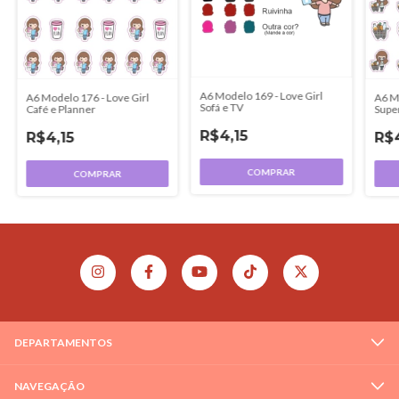
A6 Modelo 169 - Love Girl
A6 Mo
A6 Modelo 176 - Love Girl
Sofá e TV
Supe
Café e Planner
R$4,15
R$4
R$4,15
COMPRAR
COMPRAR
DEPARTAMENTOS
NAVEGAÇÃO