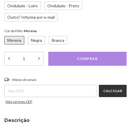
Ondulado - Loiro
Ondulado - Preto
Outro? Informe por e-mail
Cor da Pele:
Morena
Morena
Negra
Branca
ALTERAR CEP
Entregas para o CEP:
Meios de envio
CALCULAR
Não sei meu CEP
Descrição