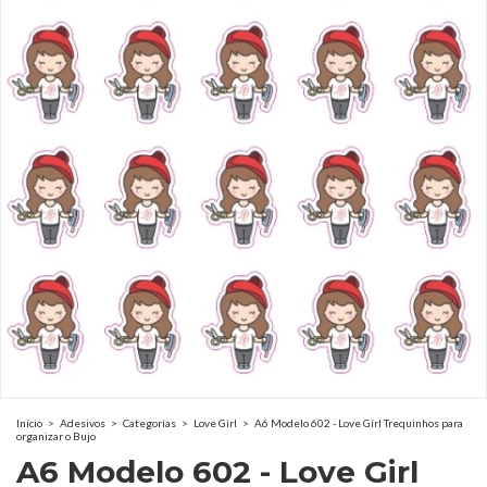
Início
>
Adesivos
>
Categorias
>
Love Girl
>
A6 Modelo 602 - Love Girl Trequinhos para
organizar o Bujo
A6 Modelo 602 - Love Girl