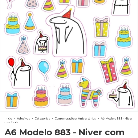
Início
>
Adesivos
>
Categorias
>
Comemorações/ Aniversários
>
A6 Modelo 883 - Niver
com Flork
A6 Modelo 883 - Niver com