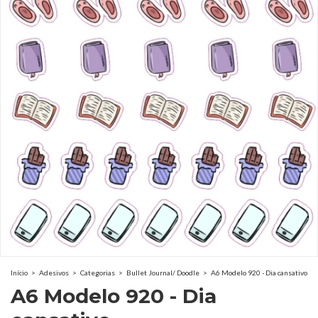
Início
>
Adesivos
>
Categorias
>
Bullet Journal/ Doodle
>
A6 Modelo 920 - Dia cansativo
A6 Modelo 920 - Dia