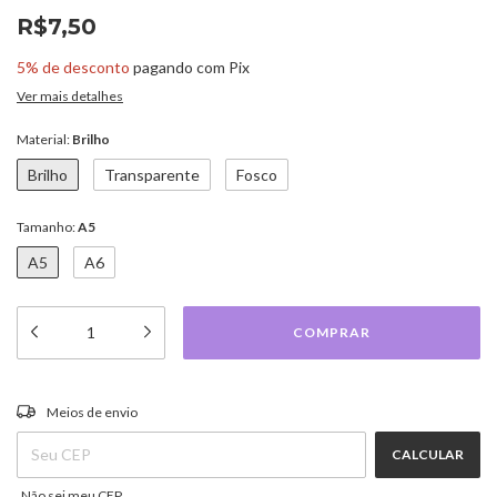
R$7,50
5% de desconto
pagando com Pix
Ver mais detalhes
Material:
Brilho
Brilho
Transparente
Fosco
Tamanho:
A5
A5
A6
ALTERAR CEP
Entregas para o CEP:
Meios de envio
CALCULAR
Não sei meu CEP