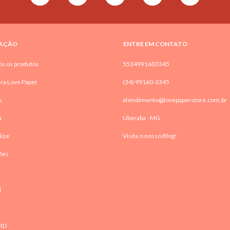
AÇÃO
ENTRE EM CONTATO
os os produtos
5534991603345
ra Love Paper
(34) 99160-3345
s
atendimento@lovepaperstore.com.br
a
Uberaba - MG
lize
Visite o nosso Blog!
ões
l
RD