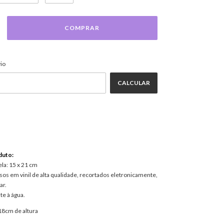
ALTERAR CEP
EP:
io
CALCULAR
duto:
la: 15 x 21 cm
os em vinil de alta qualidade, recortados eletronicamente,
ar.
te à água.
18cm de altura