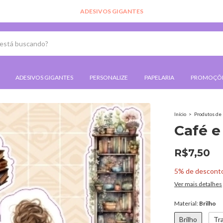
ADESIVOS GIGANTES
ADESIVOS GIGANTES
PERSONALIZE
PAPELARIA
PROMOÇÕ
Início
>
Produtos de 
Café e 
R$7,50
5% de descont
Ver mais detalhes
Material:
Brilho
Brilho
Tr