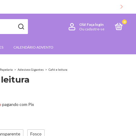
0
Olá!
Faça login
Ou cadastre-se
ES
CALENDÁRIO ADVENTO
Papelaria
>
Adesivos Gigantes
>
Café e leitura
leitura
o
pagando com Pix
ansparente
Fosco