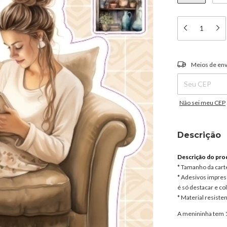
Entregas para o C
Meios de env
Não sei meu CEP
Descrição
Descrição do pro
* Tamanho da carte
* Adesivos impress
é só destacar e col
* Material resisten
A menininha tem 