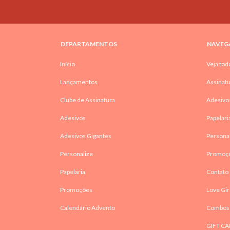
DEPARTAMENTOS
NAVEG
Início
Veja tod
Lançamentos
Assinatu
Clube de Assinatura
Adesivo
Adesivos
Papelari
Adesivos Gigantes
Persona
Personalize
Promoç
Papelaria
Contato
Promoções
Love Gir
Calendário Advento
Combos
GIFT CA