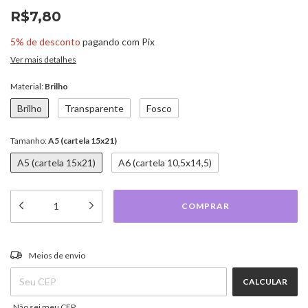
R$7,80
5% de desconto
pagando com Pix
Ver mais detalhes
Material:
Brilho
Brilho
Transparente
Fosco
Tamanho:
A5 (cartela 15x21)
A5 (cartela 15x21)
A6 (cartela 10,5x14,5)
ALTERAR CEP
Entregas para o CEP:
Meios de envio
CALCULAR
Não sei meu CEP