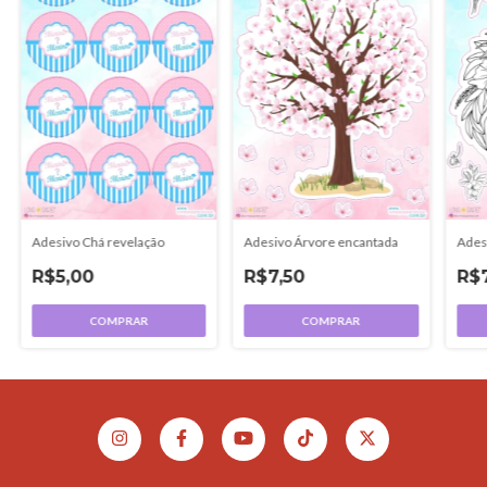
Adesivo Chá revelação
Ades
Adesivo Árvore encantada
R$5,00
R$
R$7,50
COMPRAR
COMPRAR