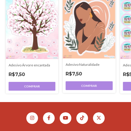
Adesivo Naturalidade
Ades
Adesivo Árvore encantada
R$7,50
R$
R$7,50
COMPRAR
COMPRAR