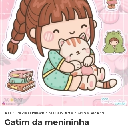
Início
>
Produtos de Papelaria
>
Adesivos Gigantes
>
Gatim da menininha
Gatim da menininha