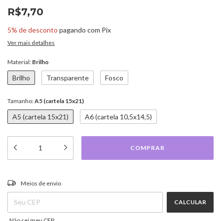
R$7,70
5% de desconto
pagando com Pix
Ver mais detalhes
Material:
Brilho
Brilho
Transparente
Fosco
Tamanho:
A5 (cartela 15x21)
A5 (cartela 15x21)
A6 (cartela 10,5x14,5)
ALTERAR CEP
Entregas para o CEP:
Meios de envio
CALCULAR
Não sei meu CEP