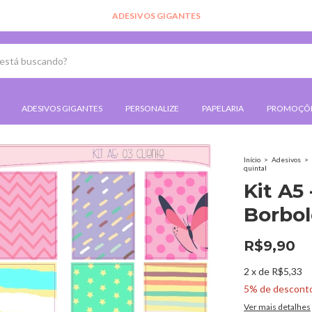
ADESIVOS GIGANTES
PERSONALIZE
PAPELARIA
PROMOÇÕ
Início
>
Adesivos
>
quintal
Kit A5 
Borbol
R$9,90
2
x
de
R$5,33
5% de descont
Ver mais detalhes