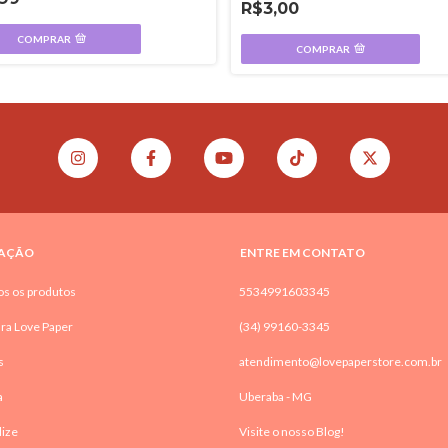
R$3,00
COMPRAR
COMPRAR
AÇÃO
ENTRE EM CONTATO
os os produtos
5534991603345
ra Love Paper
(34) 99160-3345
s
atendimento@lovepaperstore.com.br
a
Uberaba - MG
lize
Visite o nosso Blog!