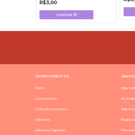
R$3,00
COMPRAR
DEPARTAMENTOS
NAVEG
Início
Veja tod
Lançamentos
Assinatu
Clube de Assinatura
Adesivo
Adesivos
Papelari
Adesivos Gigantes
Persona