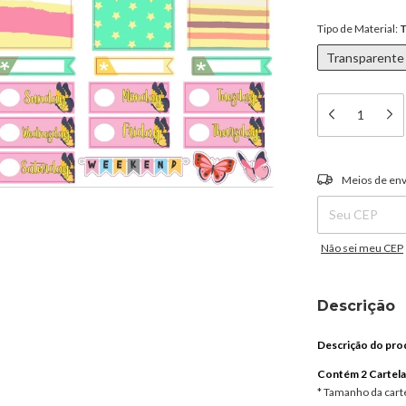
Tipo de Material:
T
Transparente
Entregas para o C
Meios de env
Não sei meu CEP
Descrição
Descrição do pro
Contém 2 Cartela
* Tamanho da carte