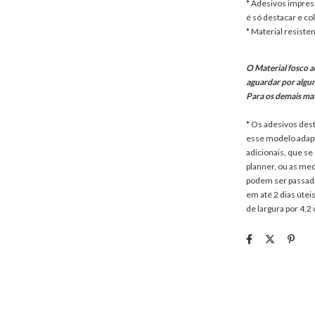
* Adesivos impress
é só destacar e col
* Material resisten
O Material fosco ac
aguardar por algu
Para os demais ma
* Os adesivos dest
esse modelo adapt
adicionais, que se
planner, ou as me
podem ser passad
em até 2 dias úte
de largura por 4,2 