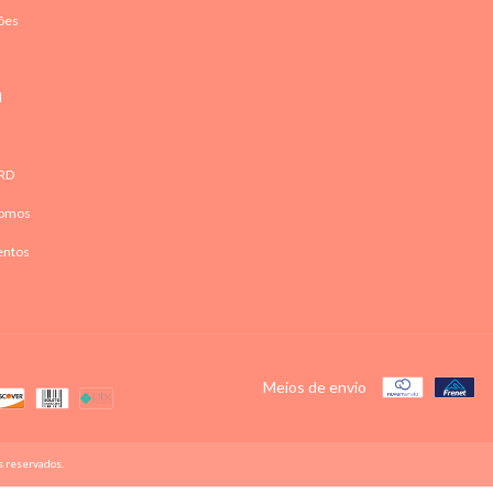
ões
l
RD
omos
entos
Meios de envio
s reservados.