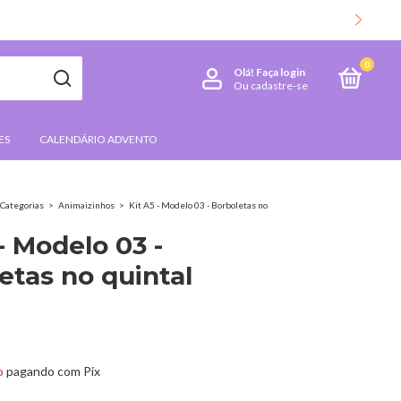
CLIQUE AQUI E CONFIRA AS NOVIDADES
0
Olá!
Faça login
Ou cadastre-se
ES
CALENDÁRIO ADVENTO
Categorias
>
Animaizinhos
>
Kit A5 - Modelo 03 - Borboletas no
- Modelo 03 -
etas no quintal
o
pagando com Pix