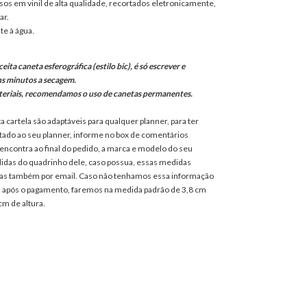
os em vinil de alta qualidade, recortados eletronicamente,
ar.
te à água.
eita caneta esferográfica (estilo bic), é só escrever e
ns minutos a secagem.
teriais, recomendamos o uso de canetas permanentes.
a cartela são adaptáveis para qualquer planner, para ter
ado ao seu planner, informe no box de comentários
 encontra ao final do pedido, a marca e modelo do seu
didas do quadrinho dele, caso possua, essas medidas
as também por email. Caso não tenhamos essa informação
is após o pagamento, faremos na medida padrão de 3,8 cm
cm de altura.