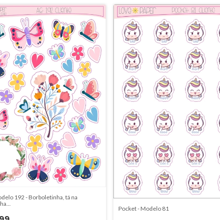
delo 192 - Borboletinha, tá na
ha...
Pocket - Modelo 81
,99