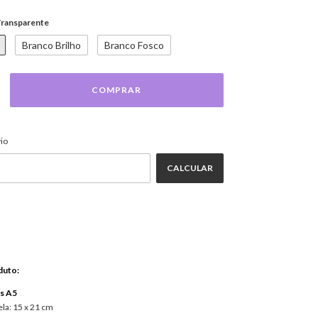
ransparente
Branco Brilho
Branco Fosco
ALTERAR CEP
EP:
io
CALCULAR
duto:
s A5
la: 15 x 21 cm