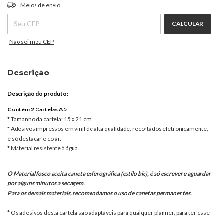
ALTERAR CEP
Entregas para o CEP:
Meios de envio
CALCULAR
Não sei meu CEP
Descrição
Descrição do produto:
Contém 2 Cartelas A5
* Tamanho da cartela: 15 x 21 cm
* Adesivos impressos em vinil de alta qualidade, recortados eletronicamente,
é só destacar e colar.
* Material resistente à água.
O Material fosco aceita caneta esferográfica (estilo bic), é só escrever e aguardar
por alguns minutos a secagem.
Para os demais materiais, recomendamos o uso de canetas permanentes.
* Os adesivos desta cartela são adaptáveis para qualquer planner, para ter esse