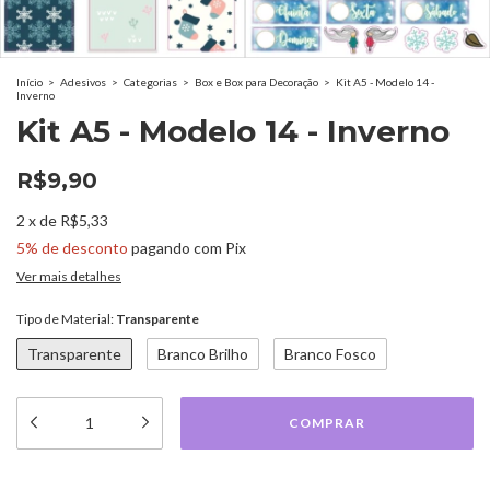
Início
>
Adesivos
>
Categorias
>
Box e Box para Decoração
>
Kit A5 - Modelo 14 -
Inverno
Kit A5 - Modelo 14 - Inverno
R$9,90
2
x
de
R$5,33
5% de desconto
pagando com Pix
Ver mais detalhes
Tipo de Material:
Transparente
Transparente
Branco Brilho
Branco Fosco