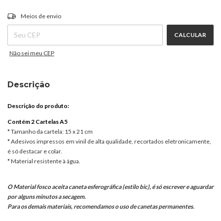
ALTERAR CEP
Entregas para o CEP:
Meios de envio
CALCULAR
Não sei meu CEP
Descrição
Descrição do produto:
Contém 2 Cartelas A5
* Tamanho da cartela: 15 x 21 cm
* Adesivos impressos em vinil de alta qualidade, recortados eletronicamente,
é só destacar e colar.
* Material resistente à água.
O Material fosco aceita caneta esferográfica (estilo bic), é só escrever e aguardar
por alguns minutos a secagem.
Para os demais materiais, recomendamos o uso de canetas permanentes.