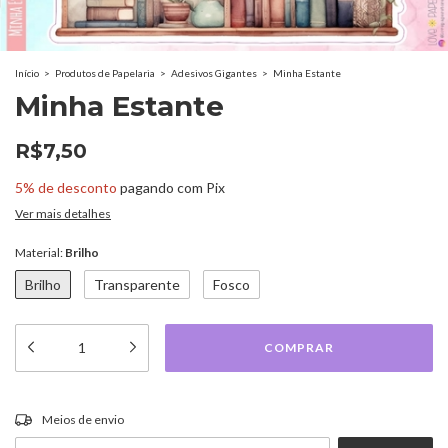
Início
>
Produtos de Papelaria
>
Adesivos Gigantes
>
Minha Estante
Minha Estante
R$7,50
5% de desconto
pagando com Pix
Ver mais detalhes
Material:
Brilho
Brilho
Transparente
Fosco
ALTERAR CEP
Entregas para o CEP:
Meios de envio