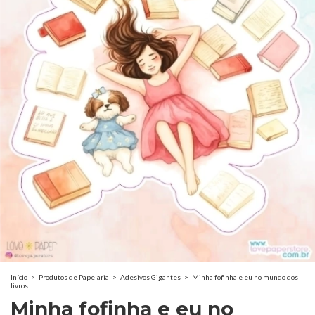
Início
>
Produtos de Papelaria
>
Adesivos Gigantes
>
Minha fofinha e eu no mundo dos
livros
Minha fofinha e eu no