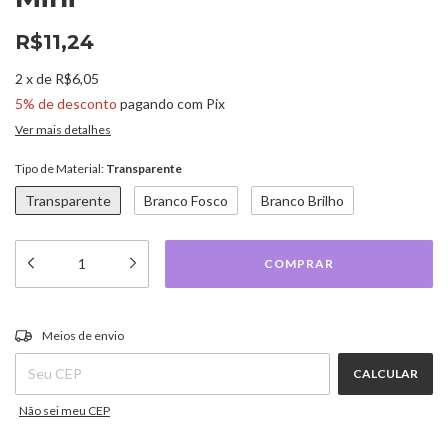
R$11,24
2
x
de
R$6,05
5% de desconto
pagando com Pix
Ver mais detalhes
Tipo de Material:
Transparente
Transparente
Branco Fosco
Branco Brilho
ALTERAR CEP
Entregas para o CEP:
Meios de envio
CALCULAR
Não sei meu CEP