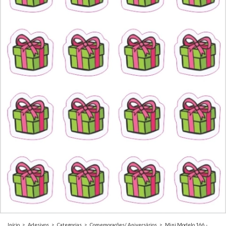
Início
>
Adesivos
>
Categorias
>
Comemorações/ Aniversários
>
Mini Modelo 166 -