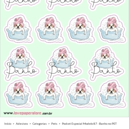
Início
>
Adesivos
>
Categorias
>
Pets
>
Pocket Especial Modelo 87 - Banho no PET