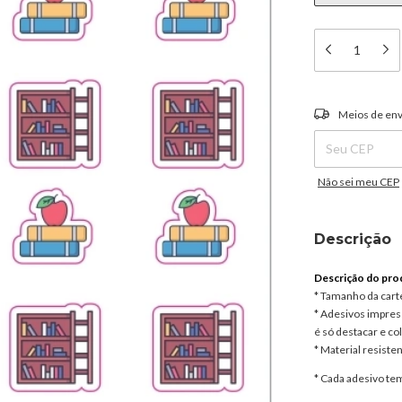
Entregas para o C
Meios de env
Não sei meu CEP
Descrição
Descrição do pro
* Tamanho da cart
* Adesivos impress
é só destacar e col
* Material resisten
* Cada adesivo t