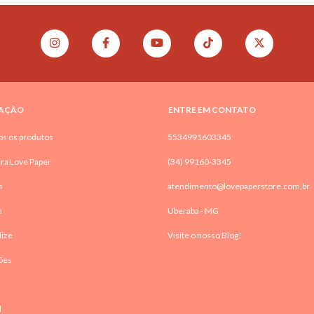
AÇÃO
ENTRE EM CONTATO
os os produtos
5534991603345
ra Love Paper
(34) 99160-3345
s
atendimento@lovepaperstore.com.br
a
Uberaba - MG
lize
Visite o nosso Blog!
ões
l