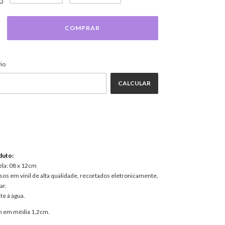
ALTERAR CEP
EP:
io
CALCULAR
duto:
ela: 08 x 12cm
os em vinil de alta qualidade, recortados eletronicamente,
ar.
te à água.
em em média 1,2cm.