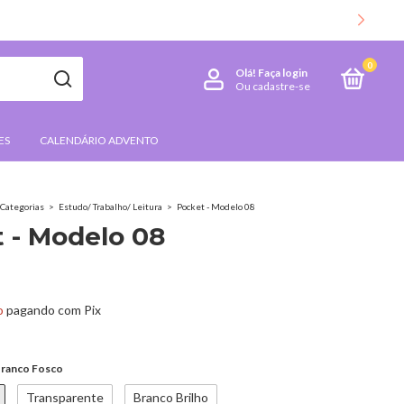
0
Olá!
Faça login
Ou cadastre-se
ES
CALENDÁRIO ADVENTO
Categorias
>
Estudo/ Trabalho/ Leitura
>
Pocket - Modelo 08
 - Modelo 08
o
pagando com Pix
ranco Fosco
Transparente
Branco Brilho