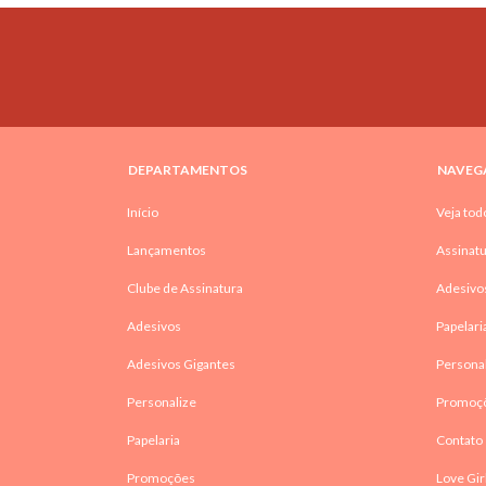
DEPARTAMENTOS
NAVEG
Início
Veja tod
Lançamentos
Assinatu
Clube de Assinatura
Adesivo
Adesivos
Papelari
Adesivos Gigantes
Persona
Personalize
Promoç
Papelaria
Contato
Promoções
Love Gir