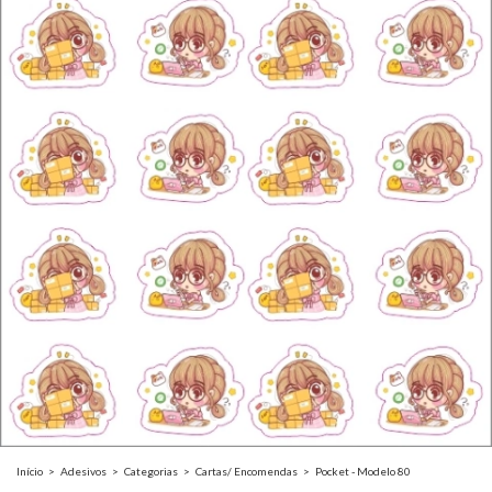
Início
>
Adesivos
>
Categorias
>
Cartas/ Encomendas
>
Pocket - Modelo 80