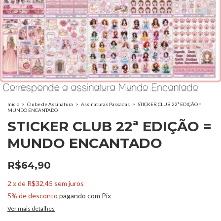
Início
>
Clube de Assinatura
>
Assinaturas Passadas
>
STICKER CLUB 22ª EDIÇÃO =
MUNDO ENCANTADO
STICKER CLUB 22ª EDIÇÃO =
MUNDO ENCANTADO
R$64,90
2
x
de
R$32,45
sem juros
5% de desconto
pagando com Pix
Ver mais detalhes