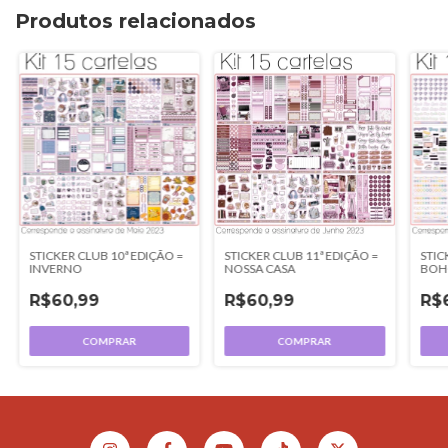
Produtos relacionados
STICKER CLUB 11ª EDIÇÃO =
STIC
STICKER CLUB 10ª EDIÇÃO =
NOSSA CASA
BOH
INVERNO
R$60,99
R$
R$60,99