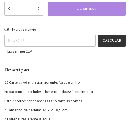
ALTERAR CEP
Entregas para o CEP:
Meios de envio
CALCULAR
Não sei meu CEP
Descrição
15 Cartelas A6 entre transparente, fosco e brilho
Não acompanha brindes e benefícios do assinante mensal
Este kit corresponde apenas às 15 cartelas do mês
* Tamanho da cartela: 14,7 x 10,5 cm
* Material resistente à água