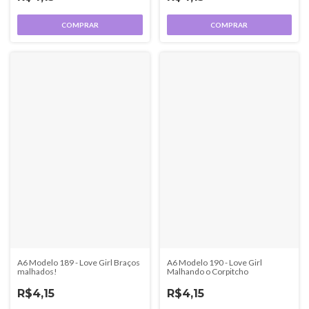
COMPRAR
COMPRAR
A6 Modelo 190 - Love Girl
A6 Modelo 189 - Love Girl Braços
Malhando o Corpitcho
malhados!
R$4,15
R$4,15