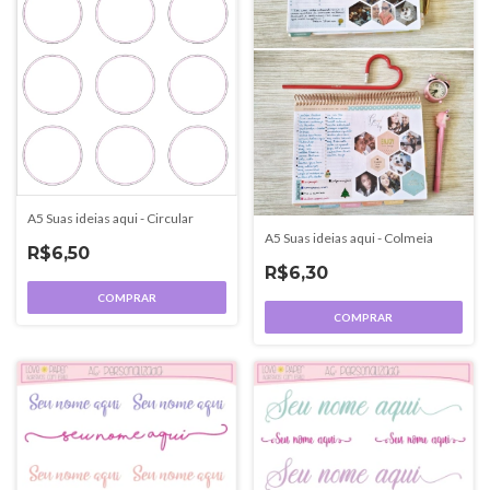
A5 Suas ideias aqui - Circular
A5 Suas ideias aqui - Colmeia
R$6,50
R$6,30
COMPRAR
COMPRAR