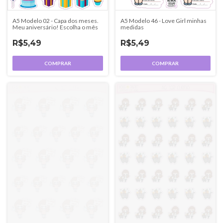
A5 Modelo 02 - Capa dos meses.
A5 Modelo 46 - Love Girl minhas
Meu aniversário! Escolha o mês
medidas
R$5,49
R$5,49
COMPRAR
COMPRAR