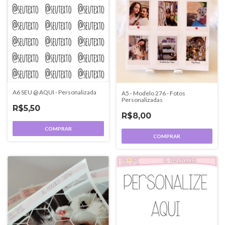
A6 SEU @ AQUI - Personalizada
A5 - Modelo 276 - Fotos
Personalizadas
R$5,50
R$8,00
COMPRAR
COMPRAR