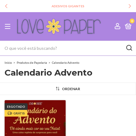
ADESIVOS GIGANTES
0
Início
>
Produtos de Papelaria
>
Calendario Advento
Calendario Advento
ORDENAR
ESGOTADO
GRÁTIS