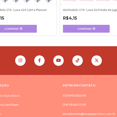
A6 Modelo 174 - Love Girl Noite de jog
elo 176 - Love Girl Café e Planner
R$4,15
15
COMPRAR
COMPRAR
AÇÃO
ENTRE EM CONTATO
os os produtos
5534991603345
ra Love Paper
(34) 99160-3345
s
atendimento@lovepaperstore.com.br