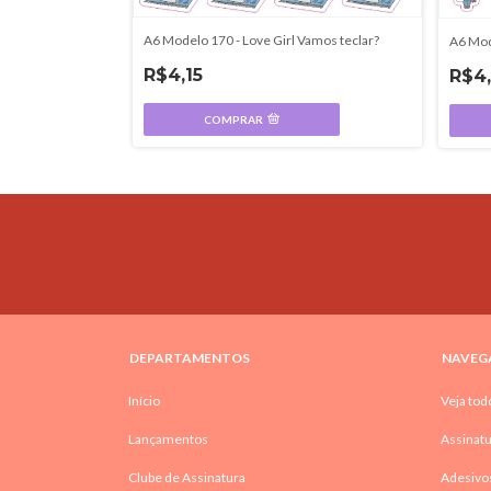
A6 Modelo 170 - Love Girl Vamos teclar?
áscara e álcool
A6 Mod
R$4,15
R$4,
COMPRAR
DEPARTAMENTOS
NAVEG
Início
Veja tod
Lançamentos
Assinatu
Clube de Assinatura
Adesivo