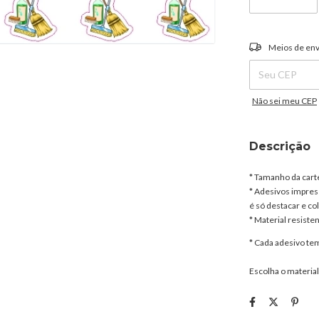
Entregas para o C
Meios de env
Não sei meu CEP
Descrição
* Tamanho da cart
* Adesivos impress
é só destacar e col
* Material resisten
* Cada adesivo t
Escolha o material,