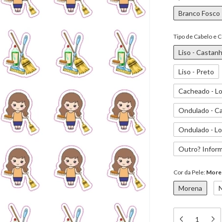
Branco Fosco
Tipo de Cabelo e 
Liso - Castan
Liso - Preto
Cacheado - Lo
Ondulado - C
Ondulado - Lo
Outro? Inform
Cor da Pele:
More
Morena