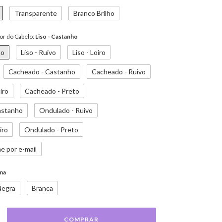
Transparente
Branco Brilho
Cor do Cabelo:
Liso - Castanho
ho
Liso - Ruivo
Liso - Loiro
Cacheado - Castanho
Cacheado - Ruivo
iro
Cacheado - Preto
astanho
Ondulado - Ruivo
iro
Ondulado - Preto
e por e-mail
na
Negra
Branca