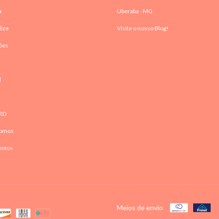
a
Uberaba - MG
lize
Visite o nosso Blog!
ões
l
RD
omos
entos
Meios de envio