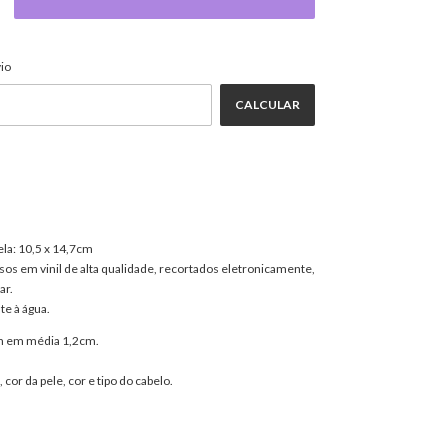
ALTERAR CEP
EP:
io
CALCULAR
ela: 10,5 x 14,7cm
os em vinil de alta qualidade, recortados eletronicamente,
ar.
te à água.
em em média 1,2cm.
 cor da pele, cor e tipo do cabelo.