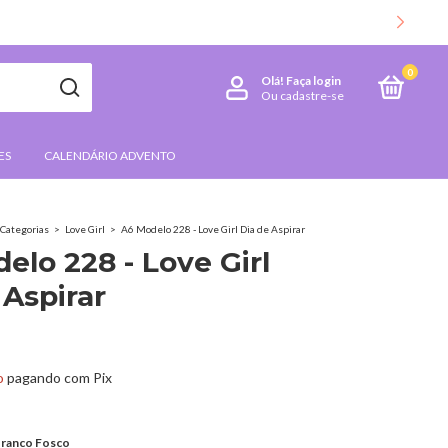
0
Olá!
Faça login
Ou cadastre-se
ES
CALENDÁRIO ADVENTO
Categorias
>
Love Girl
>
A6 Modelo 228 - Love Girl Dia de Aspirar
elo 228 - Love Girl
 Aspirar
o
pagando com Pix
ranco Fosco