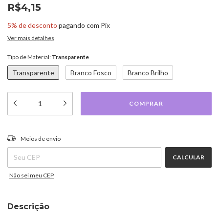
R$4,15
5% de desconto
pagando com Pix
Ver mais detalhes
Tipo de Material:
Transparente
Transparente
Branco Fosco
Branco Brilho
ALTERAR CEP
Entregas para o CEP:
Meios de envio
CALCULAR
Não sei meu CEP
Descrição