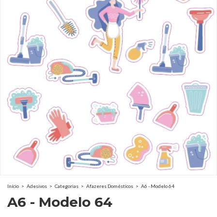
Início
>
Adesivos
>
Categorias
>
Afazeres Domésticos
>
A6 - Modelo 64
A6 - Modelo 64