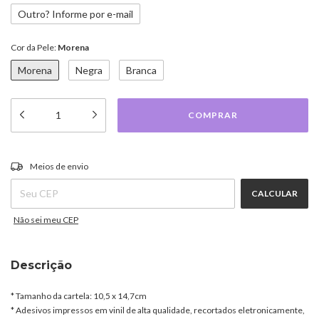
Outro? Informe por e-mail
Cor da Pele:
Morena
Morena
Negra
Branca
ALTERAR CEP
Entregas para o CEP:
Meios de envio
CALCULAR
Não sei meu CEP
Descrição
* Tamanho da cartela: 10,5 x 14,7cm
* Adesivos impressos em vinil de alta qualidade, recortados eletronicamente,