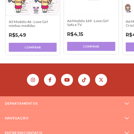
A6 Modelo 169 - Love Girl
A6 Mo
A5 Modelo 46 - Love Girl
Sofá e TV
Croc
minhas medidas
R$4,15
R$4
R$5,49
COMPRAR
COMPRAR
DEPARTAMENTOS
NAVEGAÇÃO
ENTRE EM CONTATO