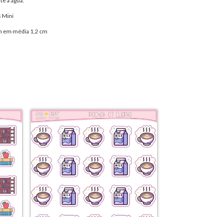
te à água.
 Mini
m em média 1,2 cm