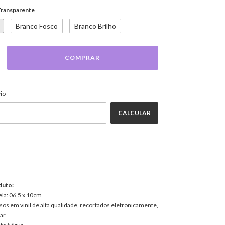
ransparente
Branco Fosco
Branco Brilho
ALTERAR CEP
EP:
io
CALCULAR
duto:
ela: 06,5 x 10cm
os em vinil de alta qualidade, recortados eletronicamente,
ar.