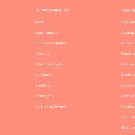
DEPARTAMENTOS
NAVEG
Início
Veja tod
Lançamentos
Assinatu
Clube de Assinatura
Adesivo
Adesivos
Papelari
Adesivos Gigantes
Persona
Personalize
Promoç
Papelaria
Contato
Promoções
Love Gir
Calendário Advento
Combos
GIFT CA
Quem s