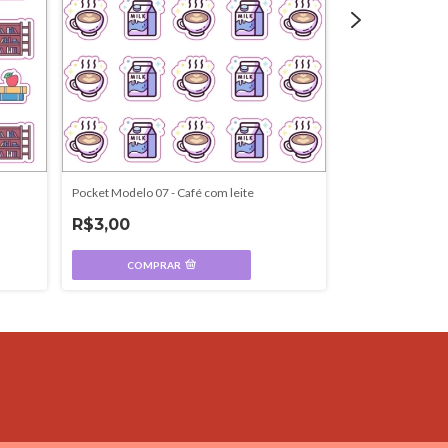
Pocket Modelo 07 - Café com leite
Pocket Modelo 05 
hummm!
R$3,00
R$3,00
COMPRAR
COMPR