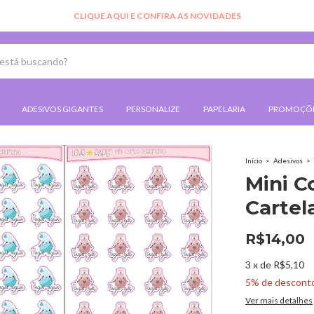
CLIQUE AQUI E CONFIRA AS NOVIDADES
ADESIVOS GIGANTES
PERSONALIZE
PAPELARIA
PROMOÇÕ
Início
>
Adesivos
>
Mini 
Cartel
R$14,00
3
x
de
R$5,10
5% de descont
Ver mais detalhes