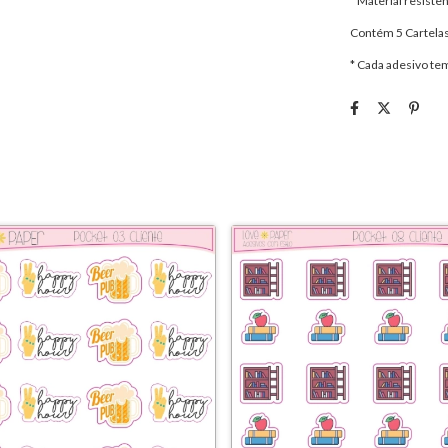
* Material resisten
Contém 5 Cartelas
* Cada adesivo te