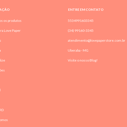
AÇÃO
ENTRE EM CONTATO
os os produtos
5534991603345
ra Love Paper
(34) 99160-3345
s
atendimento@lovepaperstore.com.br
a
Uberaba - MG
lize
Visite o nosso Blog!
ões
l
RD
omos