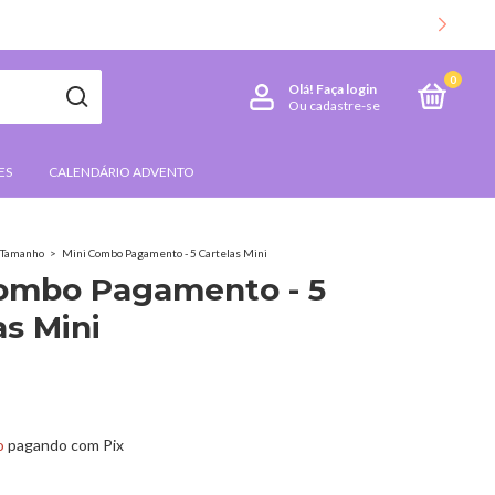
0
Olá!
Faça login
Ou cadastre-se
ES
CALENDÁRIO ADVENTO
Tamanho
>
Mini Combo Pagamento - 5 Cartelas Mini
Combo Pagamento - 5
as Mini
o
pagando com Pix