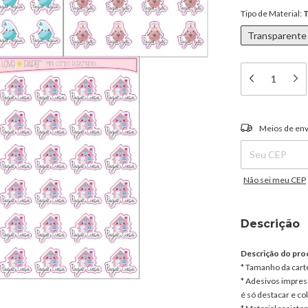
Tipo de Material:
T
Transparente
Entregas para o C
Meios de env
Não sei meu CEP
Descrição
Descrição do pro
* Tamanho da cart
* Adesivos impress
é só destacar e col