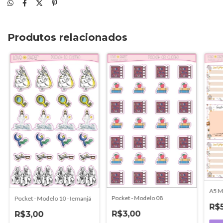
Produtos relacionados
A5 M
Pocket - Modelo 08
Pocket - Modelo 10 - Iemanjá
R$
R$3,00
R$3,00