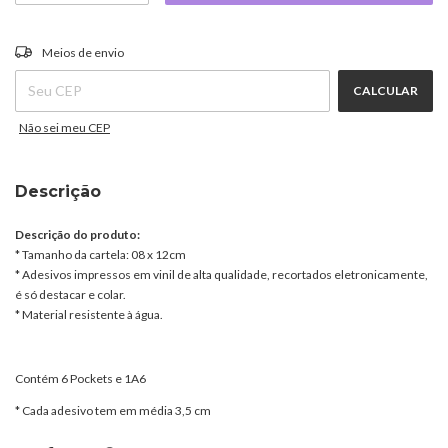
ALTERAR CEP
Entregas para o CEP:
Meios de envio
CALCULAR
Não sei meu CEP
Descrição
Descrição do produto:
* Tamanho da cartela: 08 x 12cm
* Adesivos impressos em vinil de alta qualidade, recortados eletronicamente,
é só destacar e colar.
* Material resistente à água.
Contém 6 Pockets e 1A6
* Cada adesivo tem em média 3,5 cm