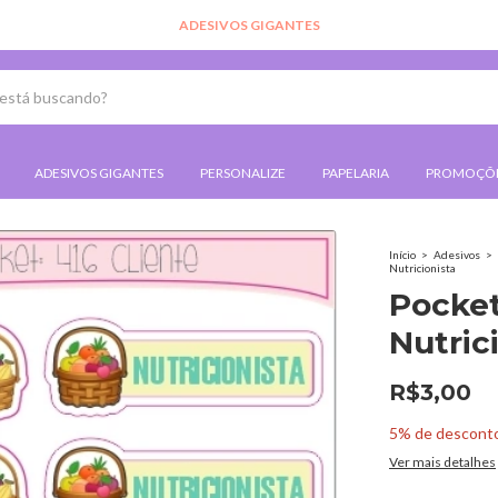
CLIQUE AQUI E CONFIR
ADESIVOS GIGANTES
PERSONALIZE
PAPELARIA
PROMOÇÕ
Início
>
Adesivos
>
Nutricionista
Pocket
Nutric
R$3,00
5% de descont
Ver mais detalhes