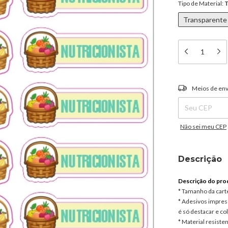
Tipo de Material:
T
Transparente
Entregas para o C
Meios de env
Não sei meu CEP
Descrição
Descrição do pro
* Tamanho da cart
* Adesivos impress
é só destacar e col
* Material resisten