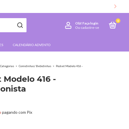
A AS NOVIDADES
0
Olá!
Faça login
Ou cadastre-se
ES
CALENDÁRIO ADVENTO
Categorias
>
Comidinhas/ Bebidinhas
>
Pocket Modelo 416 -
 Modelo 416 -
ionista
o
pagando com Pix