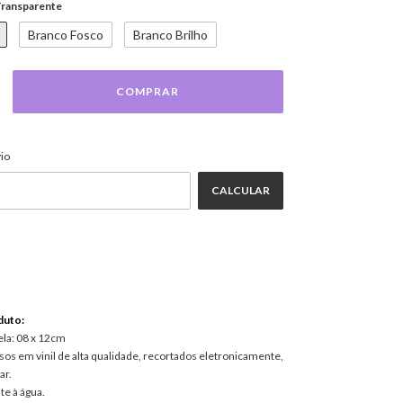
ransparente
Branco Fosco
Branco Brilho
ALTERAR CEP
EP:
io
CALCULAR
duto:
ela: 08 x 12cm
os em vinil de alta qualidade, recortados eletronicamente,
ar.
te à água.