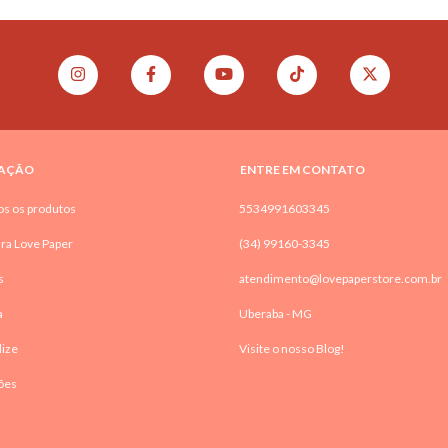
AÇÃO
ENTRE EM CONTATO
os os produtos
5534991603345
ra Love Paper
(34) 99160-3345
s
atendimento@lovepaperstore.com.br
a
Uberaba - MG
lize
Visite o nosso Blog!
ões