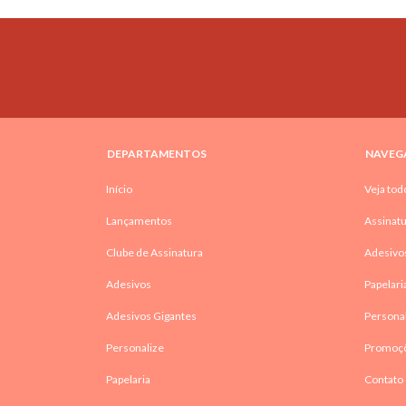
DEPARTAMENTOS
NAVEG
Início
Veja tod
Lançamentos
Assinatu
Clube de Assinatura
Adesivo
Adesivos
Papelari
Adesivos Gigantes
Persona
Personalize
Promoç
Papelaria
Contato